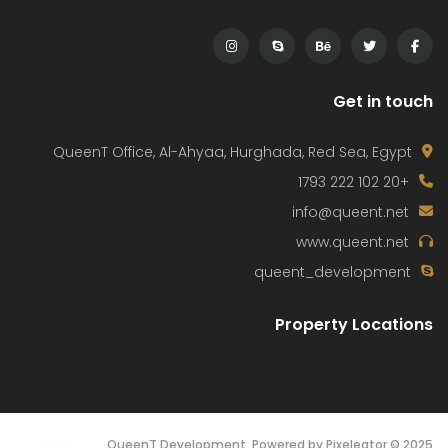
Get in touch
QueenT Office, Al-Ahyaa, Hurghada, Red Sea, Egypt
+20 102 222 1793
info@queent.net
www.queent.net
queent_development
Property Locations
2025 © QueenT Development. Powered by Pixeleator